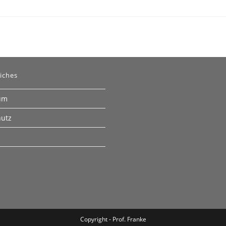
iches
um
hutz
Copyright - Prof. Franke