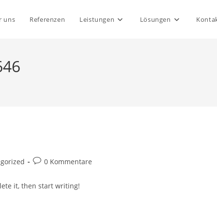
r uns
Referenzen
Leistungen
Lösungen
Konta
646
Beitrags-
gorized
0 Kommentare
Kommentare:
te it, then start writing!