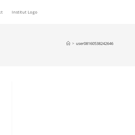
kt
Institut Logo
>
user08160538242646