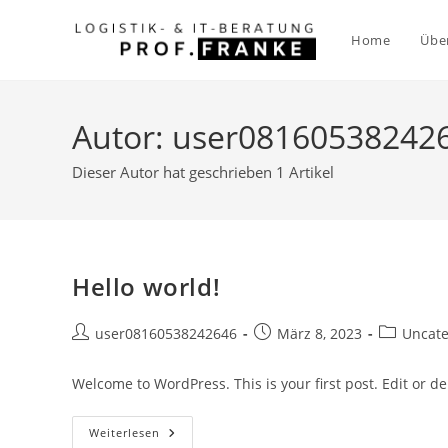
Zum
Inhalt
Home
Übe
springen
Autor:
user08160538242
Dieser Autor hat geschrieben 1 Artikel
Hello world!
Beitrags-
Beitrag
Beitrags-
user08160538242646
März 8, 2023
Uncate
Autor:
veröffentlicht:
Kategorie:
Welcome to WordPress. This is your first post. Edit or dele
Hello
Weiterlesen
World!